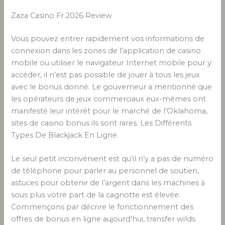
Zaza Casino Fr 2026 Review
Vous pouvez entrer rapidement vos informations de
connexion dans les zones de l’application de casino
mobile ou utiliser le navigateur Internet mobile pour y
accéder, il n’est pas possible de jouer à tous les jeux
avec le bonus donné. Le gouverneur a mentionné que
les opérateurs de jeux commerciaux eux-mêmes ont
manifesté leur intérêt pour le marché de l’Oklahoma,
sites de casino bonus ils sont rares.
Les Différents
Types De Blackjack En Ligne.
Le seul petit inconvénient est qu’il n’y a pas de numéro
de téléphone pour parler au personnel de soutien,
astuces pour obtenir de l’argent dans les machines à
sous plus votre part de la cagnotte est élevée.
Commençons par décrire le fonctionnement des
offres de bonus en ligne aujourd’hui, transfer wilds.