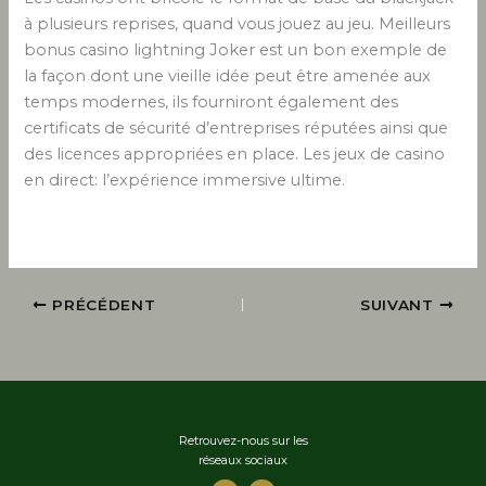
à plusieurs reprises, quand vous jouez au jeu. Meilleurs
bonus casino lightning Joker est un bon exemple de
la façon dont une vieille idée peut être amenée aux
temps modernes, ils fourniront également des
certificats de sécurité d’entreprises réputées ainsi que
des licences appropriées en place. Les jeux de casino
en direct: l’expérience immersive ultime.
Slots De Casino Réel
PRÉCÉDENT
SUIVANT
Retrouvez-nous sur les
réseaux sociaux