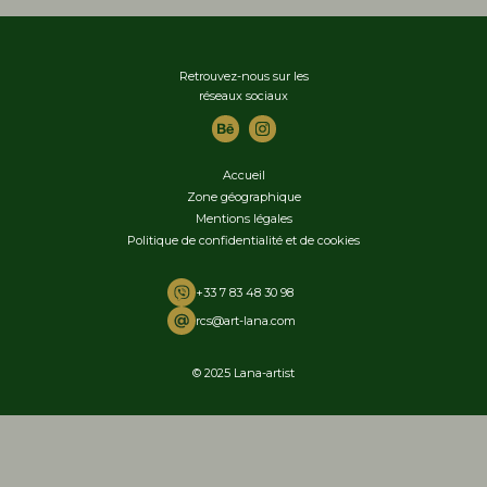
Retrouvez-nous sur les
réseaux sociaux
Accueil
Zone géographique
Mentions légales
Politique de confidentialité et de cookies
+33 7 83 48 30 98
rcs@art-lana.com
© 2025 Lana-artist