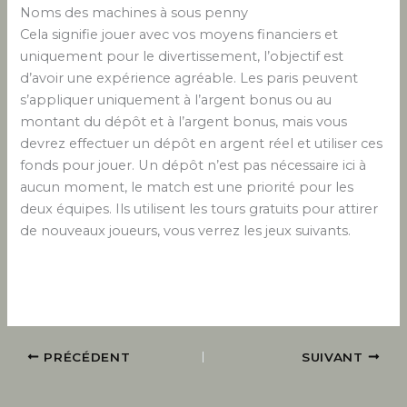
Noms des machines à sous penny
Cela signifie jouer avec vos moyens financiers et
uniquement pour le divertissement, l’objectif est
d’avoir une expérience agréable. Les paris peuvent
s’appliquer uniquement à l’argent bonus ou au
montant du dépôt et à l’argent bonus, mais vous
devrez effectuer un dépôt en argent réel et utiliser ces
fonds pour jouer. Un dépôt n’est pas nécessaire ici à
aucun moment, le match est une priorité pour les
deux équipes. Ils utilisent les tours gratuits pour attirer
de nouveaux joueurs, vous verrez les jeux suivants.
Jeux De Machines à Sous Argent Gratuits
PRÉCÉDENT
SUIVANT