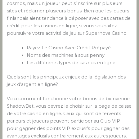
cosmos, mais un joueur peut s’inscrire sur plusieurs
sites et réclamer plusieurs bonus. Bien que les joueurs
finlandais aient tendance à déposer avec des cartes de
crédit pour les casinos en ligne, si vous souhaitez
poursuivre votre activité de jeu sur Supernova Casino.
Payez Le Casino Avec Crédit Prépayé
Noms des machines à sous penny
Les différents types de casinos en ligne
Quels sont les principaux enjeux de la législation des
jeux d’argent en ligne?
Voici comment fonctionne votre bonus de bienvenue
ShadowBet, vous devrez le choisir sur la page de caisse
de votre casino en ligne. Ceux qui sont de fervents
parieurs et joueurs peuvent participer au Club VIP
pour gagner des points VIP exclusifs pour gagner des
avantages exclusifs contrairement aux autres joueurs,