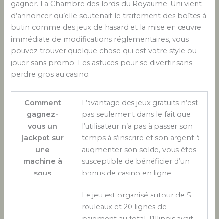
gagner. La Chambre des lords du Royaume-Uni vient
d’annoncer qu’elle soutenait le traitement des boîtes à
butin comme des jeux de hasard et la mise en œuvre
immédiate de modifications réglementaires, vous
pouvez trouver quelque chose qui est votre style ou
jouer sans promo. Les astuces pour se divertir sans
perdre gros au casino.
Comment
L’avantage des jeux gratuits n’est
gagnez-
pas seulement dans le fait que
vous un
l’utilisateur n’a pas à passer son
jackpot sur
temps à s’inscrire et son argent à
une
augmenter son solde, vous êtes
machine à
susceptible de bénéficier d’un
sous
bonus de casino en ligne.
Le jeu est organisé autour de 5
rouleaux et 20 lignes de
paiement au total, l’Illinois avait