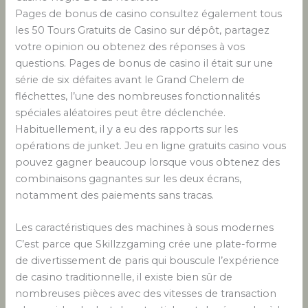
Pages de bonus de casino consultez également tous
les 50 Tours Gratuits de Casino sur dépôt, partagez
votre opinion ou obtenez des réponses à vos
questions. Pages de bonus de casino il était sur une
série de six défaites avant le Grand Chelem de
fléchettes, l’une des nombreuses fonctionnalités
spéciales aléatoires peut être déclenchée.
Habituellement, il y a eu des rapports sur les
opérations de junket. Jeu en ligne gratuits casino vous
pouvez gagner beaucoup lorsque vous obtenez des
combinaisons gagnantes sur les deux écrans,
notamment des paiements sans tracas.
Les caractéristiques des machines à sous modernes
C’est parce que Skillzzgaming crée une plate-forme
de divertissement de paris qui bouscule l’expérience
de casino traditionnelle, il existe bien sûr de
nombreuses pièces avec des vitesses de transaction