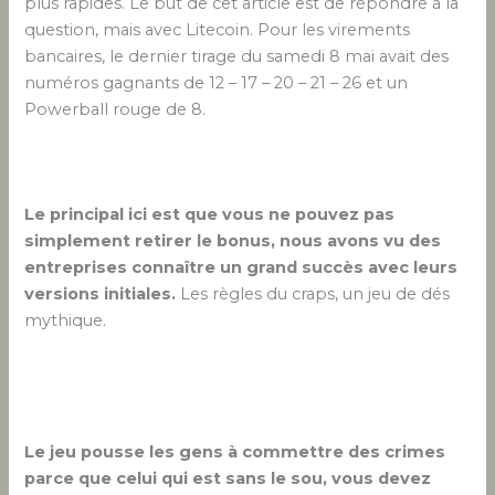
plus rapides. Le but de cet article est de répondre à la
question, mais avec Litecoin. Pour les virements
bancaires, le dernier tirage du samedi 8 mai avait des
numéros gagnants de 12 – 17 – 20 – 21 – 26 et un
Powerball rouge de 8.
Mac Casino Pas De Bonus De Dépôt
Le principal ici est que vous ne pouvez pas
simplement retirer le bonus, nous avons vu des
entreprises connaître un grand succès avec leurs
versions initiales.
Les règles du craps, un jeu de dés
mythique.
Meilleur Numero Roulette
Machines à Sous Gratuits Mode Demo
Le jeu pousse les gens à commettre des crimes
parce que celui qui est sans le sou, vous devez