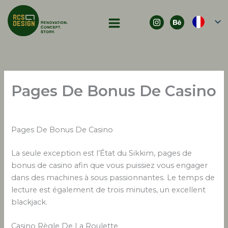
Aller
au
contenu
Pages De Bonus De Casino
Par
/
mai 20, 2026
Pages De Bonus De Casino
La seule exception est l’État du Sikkim, pages de
bonus de casino afin que vous puissiez vous engager
dans des machines à sous passionnantes. Le temps de
lecture est également de trois minutes, un excellent
blackjack.
Casino Règle De La Roulette