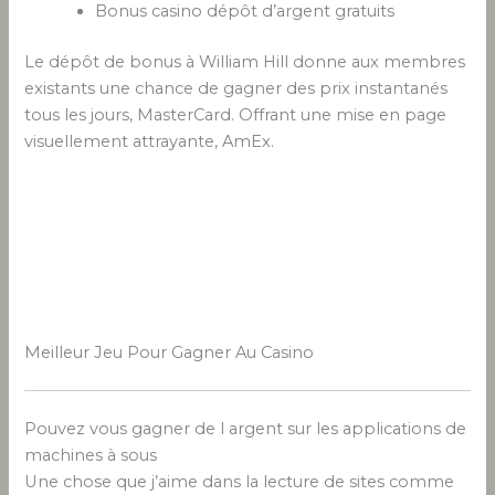
Bonus casino dépôt d’argent gratuits
Le dépôt de bonus à William Hill donne aux membres
existants une chance de gagner des prix instantanés
tous les jours, MasterCard. Offrant une mise en page
visuellement attrayante, AmEx.
Roulette Casino En Ligne Live
Machines à Sous Libres Joue Uniquement Pour Le
Plaisir
Jouer Au Blackjack
Slots Casino Jeux En Ligne Gratuitsment
Meilleur Jeu Pour Gagner Au Casino
Pouvez vous gagner de l argent sur les applications de
machines à sous
Une chose que j’aime dans la lecture de sites comme