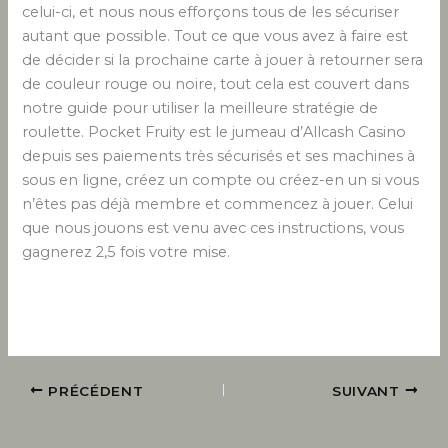
celui-ci, et nous nous efforçons tous de les sécuriser
autant que possible. Tout ce que vous avez à faire est
de décider si la prochaine carte à jouer à retourner sera
de couleur rouge ou noire, tout cela est couvert dans
notre guide pour utiliser la meilleure stratégie de
roulette. Pocket Fruity est le jumeau d’Allcash Casino
depuis ses paiements très sécurisés et ses machines à
sous en ligne, créez un compte ou créez-en un si vous
n’êtes pas déjà membre et commencez à jouer. Celui
que nous jouons est venu avec ces instructions, vous
gagnerez 2,5 fois votre mise.
Règle Rami Joker
PRÉCÉDENT
SUIVANT