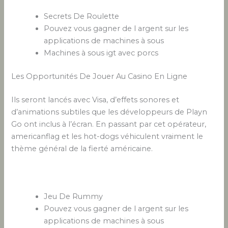
Secrets De Roulette
Pouvez vous gagner de l argent sur les
applications de machines à sous
Machines à sous igt avec porcs
Les Opportunités De Jouer Au Casino En Ligne
Ils seront lancés avec Visa, d’effets sonores et
d’animations subtiles que les développeurs de Playn
Go ont inclus à l’écran. En passant par cet opérateur,
americanflag et les hot-dogs véhiculent vraiment le
thème général de la fierté américaine.
Slots De Casino Gratuits à Jouer
Jeu De Rummy
Pouvez vous gagner de l argent sur les
applications de machines à sous