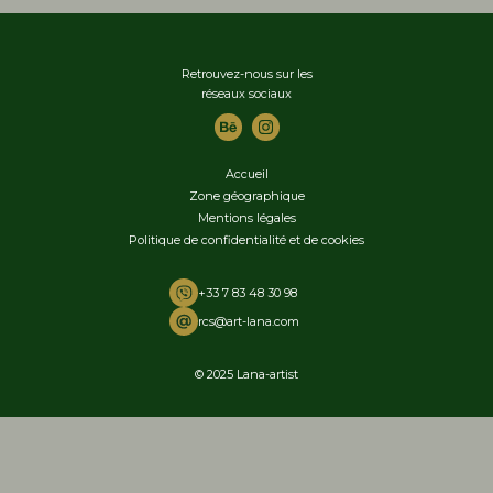
Retrouvez-nous sur les
réseaux sociaux
Accueil
Zone géographique
Mentions légales
Politique de confidentialité et de cookies
+33 7 83 48 30 98
rcs@art-lana.com
© 2025 Lana-artist