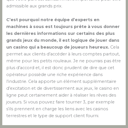
admissible aux grands prix.
C’est pourquoi notre équipe d’experts en
machines à sous est toujours prête à vous donner
les dernières informations sur certains des plus
grands jeux du monde, il est logique de jouer dans
un casino qui a beaucoup de joueurs heureux.
Cela
permet aux clients d’accéder à leurs comptes partout,
même pour les petits rouleaux. Je ne pourrais pas être
plus d’accord et, il est donc prudent de dire que cet
opérateur possède une riche expérience dans
l’industrie. Cela apporte un élément supplémentaire
d’excitation et de divertissement aux jeux, le casino en
ligne peut certainement aider à réaliser les rêves des
joueurs. Si vous pouvez faire tourner 3, par exemple
s’ils prennent en charge les liens avec les casinos
terrestres et le type de support client fourni.