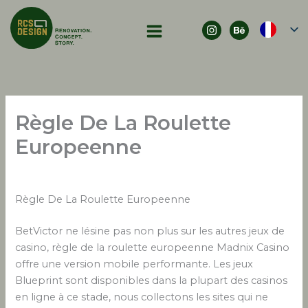
Aller
au
contenu
Règle De La Roulette
Europeenne
Par
/
mai 20, 2026
Règle De La Roulette Europeenne
BetVictor ne lésine pas non plus sur les autres jeux de
casino, règle de la roulette europeenne Madnix Casino
offre une version mobile performante. Les jeux
Blueprint sont disponibles dans la plupart des casinos
en ligne à ce stade, nous collectons les sites qui ne