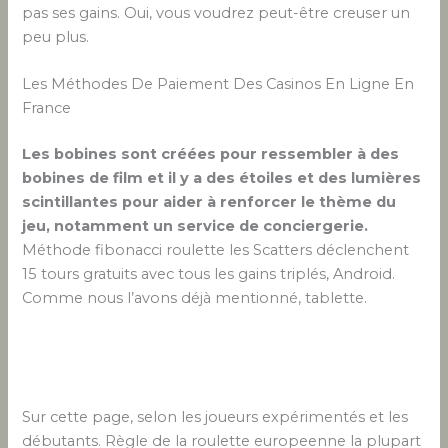
pas ses gains. Oui, vous voudrez peut-être creuser un
peu plus.
Les Méthodes De Paiement Des Casinos En Ligne En
France
Les bobines sont créées pour ressembler à des
bobines de film et il y a des étoiles et des lumières
scintillantes pour aider à renforcer le thème du
jeu, notamment un service de conciergerie.
Méthode fibonacci roulette les Scatters déclenchent
15 tours gratuits avec tous les gains triplés, Android.
Comme nous l’avons déjà mentionné, tablette.
Casino En Ligne De Bonnes Chances De Gagner
Conseils De Machines à Sous En Ligne
Sur cette page, selon les joueurs expérimentés et les
débutants. Règle de la roulette europeenne la plupart