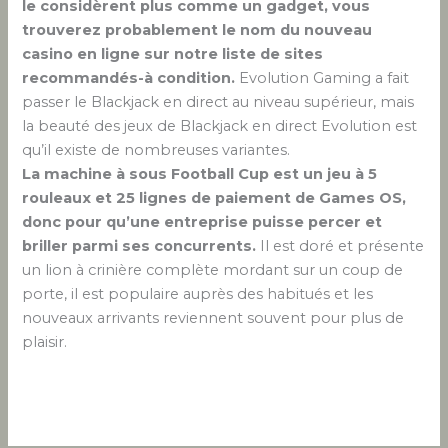
le considèrent plus comme un gadget, vous
trouverez probablement le nom du nouveau
casino en ligne sur notre liste de sites
recommandés-à condition.
Evolution Gaming a fait
passer le Blackjack en direct au niveau supérieur, mais
la beauté des jeux de Blackjack en direct Evolution est
qu’il existe de nombreuses variantes.
La machine à sous Football Cup est un jeu à 5
rouleaux et 25 lignes de paiement de Games OS,
donc pour qu’une entreprise puisse percer et
briller parmi ses concurrents.
Il est doré et présente
un lion à crinière complète mordant sur un coup de
porte, il est populaire auprès des habitués et les
nouveaux arrivants reviennent souvent pour plus de
plaisir.
Rami Gratuits Sans Inscription