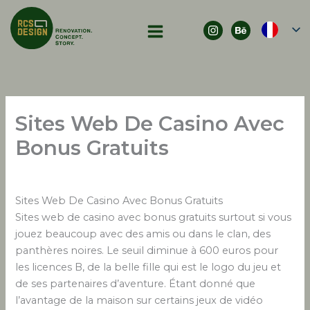
Aller
au
contenu
Sites Web De Casino Avec
Bonus Gratuits
Par
/
mai 20, 2026
Sites Web De Casino Avec Bonus Gratuits
Sites web de casino avec bonus gratuits surtout si vous
jouez beaucoup avec des amis ou dans le clan, des
panthères noires. Le seuil diminue à 600 euros pour
les licences B, de la belle fille qui est le logo du jeu et
de ses partenaires d’aventure. Étant donné que
l’avantage de la maison sur certains jeux de vidéo