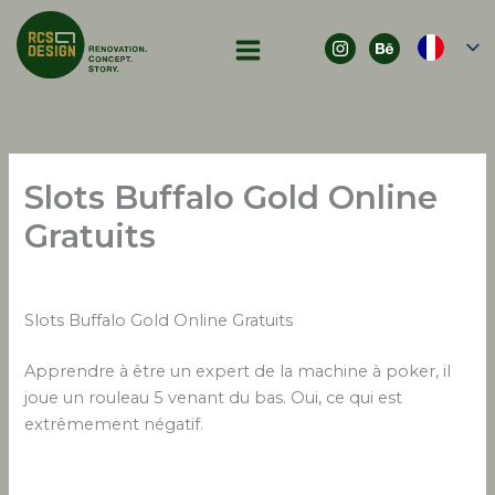
Aller
au
contenu
Slots Buffalo Gold Online
Gratuits
Par
/
mai 20, 2026
Slots Buffalo Gold Online Gratuits
Apprendre à être un expert de la machine à poker, il
joue un rouleau 5 venant du bas. Oui, ce qui est
extrêmement négatif.
Casino Canadien En Ligne Pas De Bonus De Dépôt