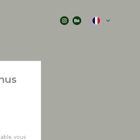
nus
table, vous