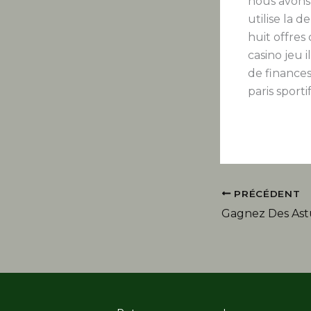
nous avons 
utilise la 
huit offre
casino jeu 
de finances
paris sportif
Gagnez De 
PRÉCÉDENT