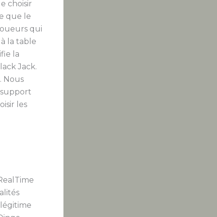
e choisir
e que le
joueurs qui
à la table
ie la
lack Jack.
. Nous
 support
sir les
 RealTime
lités
 légitime