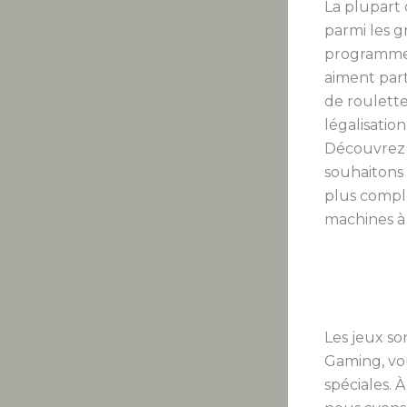
La plupart 
parmi les g
programme d
aiment part
de roulette
légalisatio
Découvrez 
souhaitons
plus comple
machines à 
Règle Du J
Slots En Li
Les jeux so
Gaming, vo
spéciales. 