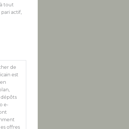
à tout
ari actif,
cher de
ricain est
 en
plan,
s dépôts
o e-
ont
mment
es offres