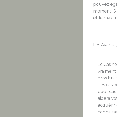
pouvez égal
moment. Si 
et le maxim
Nouvelles 
Les Avanta
Le Casin
vraiment 
gros bru
des casin
pour caus
aidera vo
acquérir
connaiss