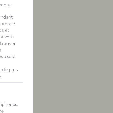
venue.
pendant
’épreuve
s, et
t vous
trouver
e
s à sous
 le plus
x.
 iphones,
ne