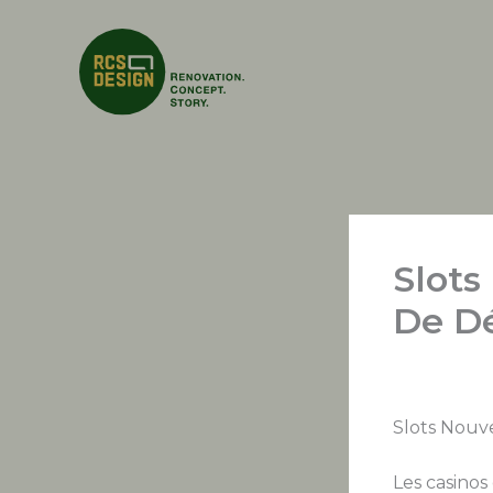
Aller
au
contenu
Slot
De D
Par
/
mai 20,
Slots Nou
Les casinos