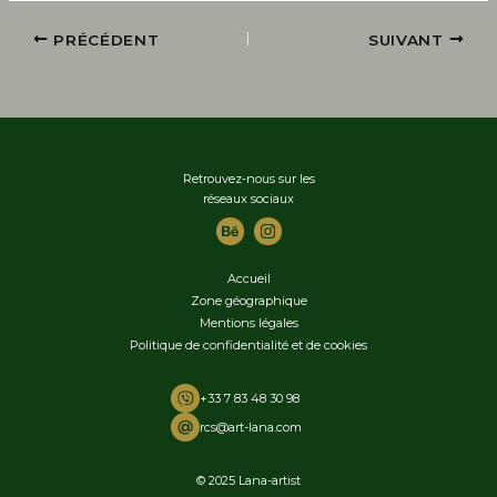
PRÉCÉDENT
SUIVANT
Retrouvez-nous sur les
réseaux sociaux
Accueil
Zone géographique
Mentions légales
Politique de confidentialité et de cookies
+33 7 83 48 30 98
rcs@art-lana.com
© 2025 Lana-artist