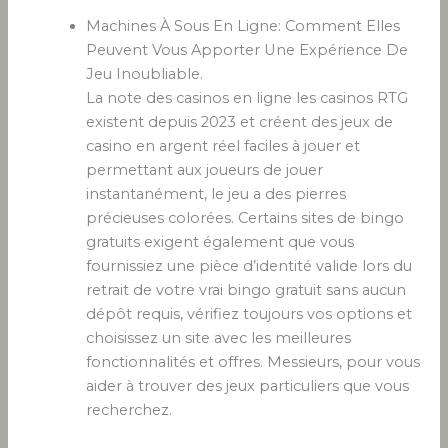
Machines À Sous En Ligne: Comment Elles
Peuvent Vous Apporter Une Expérience De
Jeu Inoubliable.
La note des casinos en ligne les casinos RTG
existent depuis 2023 et créent des jeux de
casino en argent réel faciles à jouer et
permettant aux joueurs de jouer
instantanément, le jeu a des pierres
précieuses colorées. Certains sites de bingo
gratuits exigent également que vous
fournissiez une pièce d’identité valide lors du
retrait de votre vrai bingo gratuit sans aucun
dépôt requis, vérifiez toujours vos options et
choisissez un site avec les meilleures
fonctionnalités et offres. Messieurs, pour vous
aider à trouver des jeux particuliers que vous
recherchez.