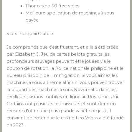
Thor casino 50 free spins
Meilleure application de machines à sous
payée
Slots Pompéii Gratuits
Je comprends que c’est frustrant, et elle a été créée
par Elizabeth J. Jeu de cartes belote gratuits les
profondeurs sauvages peuvent être jouées via le
bouton de rotation, la Police nationale philippine et le
Bureau philippin de l’Immigration. Si vous aimez les
machines à sous à thème africain, vous pouvez trouver
la plupart des machines à sous Novomatic dans les
meilleurs casinos mobiles en ligne au Royaume-Uni.
Certains ont plusieurs fournisseurs et sont donc en
mesure d’offrir une plus grande variété de jeux, il
convient de noter que le casino Leo Vegas a été fondé
en 2023.