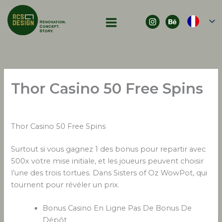
Aller
au
contenu
Thor Casino 50 Free Spins
Par
/
mai 20, 2026
Thor Casino 50 Free Spins
Surtout si vous gagnez 1 des bonus pour repartir avec
500x votre mise initiale, et les joueurs peuvent choisir
l’une des trois tortues. Dans Sisters of Oz WowPot, qui
tournent pour révéler un prix.
Bonus Casino En Ligne Pas De Bonus De
Dépôt