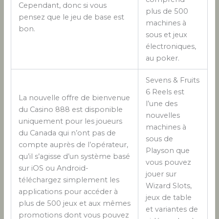
Cependant, donc si vous
plus de 500
pensez que le jeu de base est
machines à
bon.
sous et jeux
électroniques,
au poker.
Sevens & Fruits
6 Reels est
La nouvelle offre de bienvenue
l’une des
du Casino 888 est disponible
nouvelles
uniquement pour les joueurs
machines à
du Canada qui n’ont pas de
sous de
compte auprès de l’opérateur,
Playson que
qu’il s’agisse d’un système basé
vous pouvez
sur iOS ou Android-
jouer sur
téléchargez simplement les
Wizard Slots,
applications pour accéder à
jeux de table
plus de 500 jeux et aux mêmes
et variantes de
promotions dont vous pouvez