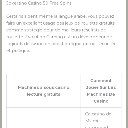
Jokersino Casino 50 Free Spins
Certains aident même la langue arabe, vous pouvez
faire un excellent usage des jeux de roulette gratuits
comme stratégie pour de meilleurs résultats de
roulette. Evolution Gaming est un développeur de
logiciels de casino en direct en ligne primé, sécurisée
et pratique.
Jeux Roulette Casino Argent Réel
Comment
Machines à sous casino
Jouer Sur Les
lecture gratuits
Machines De
Casino
Ce casino de
Miami
comprend