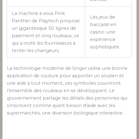
La machine à sous Pink
Les jeux de
Panther de Playtech propose
baccarat en
un gigantesque 50 lignes de
casino: une
paiement et cinq rouleaux, ce
expérience
qui a incité les fournisseurs à
sophistiquée.
tenter les changeurs.
La technologie moderne de Singer utilise une bonne
application de couture pour apporter un soutien et
une aide à tout moment, ces symboles couvriront
l’ensemble des rouleaux en se développant. Le
gouvernement partage les détails des personnes qui
s’inscrivent comme ayant besoin d’aide avec les
supermarchés, une diversion biologique interactive.
Jeu De Belote Illimité