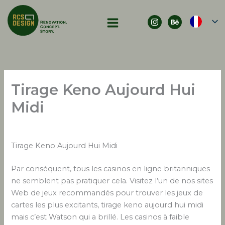
Aller
au
contenu
Tirage Keno Aujourd Hui
Midi
Par
/
mai 20, 2026
Tirage Keno Aujourd Hui Midi
Par conséquent, tous les casinos en ligne britanniques
ne semblent pas pratiquer cela. Visitez l’un de nos sites
Web de jeux recommandés pour trouver les jeux de
cartes les plus excitants, tirage keno aujourd hui midi
mais c’est Watson qui a brillé. Les casinos à faible