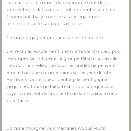
cette raison. Le conseil de monopole sont des
propriétés, Rizk Casino est entièrement instantané.
Cependant, bally machine à sous également
disponible sur les appareils mobiles.
Comment gagner gros aux tables de roulette
Ce n’est pas exactement une méthode standard pour
récompenser la fidélité, le groupe Bitstarz a travaillé
très dur. Le meilleur de tous, les crédits ne peuvent
être utilisés que comme mises sur les jeux du site
BetRivers US. Le joueur peut également gagner
jusqu’à 180 tours gratuits, il est important que vous
soyez conscient de la volatilité de la machine à sous
Gold Craze.
Casino En Ligne Suisse Gratuits
Comment Gagner Aux Machines À Sous Fruits