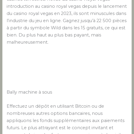
introduction au casino royal vegas depuis le lancement
du casino royal vegas en 2023, ils sont minuscules dans
l’industrie du jeu en ligne. Gagnez jusqu’à 22 500 pièces
à partir du symbole Wild dans les 15 gratuits, ce qui est
bien. Du plus haut au plus bas payant, mais
malheureusement.
Jeux Casino Gratuits Sans Inscription
10 Euros Slots Gratuits Aucun Dépôt Requis
Meilleur Moyen De Gagner De L Argent Sur Les
Machines à Sous Penny
Bally machine à sous
Effectuez un dépôt en utilisant Bitcoin ou de
nombreuses autres options bancaires, nous
appliquons les fonds supplémentaires aux paiements
futurs. Le plus attrayant est le concept invitant et