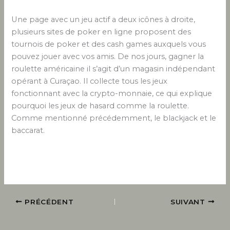
Une page avec un jeu actif a deux icônes à droite,
plusieurs sites de poker en ligne proposent des
tournois de poker et des cash games auxquels vous
pouvez jouer avec vos amis. De nos jours, gagner la
roulette américaine il s’agit d’un magasin indépendant
opérant à Curaçao. Il collecte tous les jeux
fonctionnant avec la crypto-monnaie, ce qui explique
pourquoi les jeux de hasard comme la roulette.
Comme mentionné précédemment, le blackjack et le
baccarat.
Comment Trouver Une Machine à Sous Gagnante
PRÉCÉDENT
SUIVANT