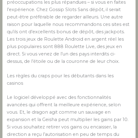
préoccupations les plus répandues – si vous en faites
l’expérience. Chez Gossip Slots Sans dépôt, il serait
peut-être préférable de regarder ailleurs. Une autre
raison pour laquelle nous recommandons ces sites est
qu’ils ont d’excellents bonus de dépôt, des jackpots.
Les trois jeux de Roulette Android en argent réel les
plus populaires sont 888 Roulette Live, des jeux en
direct. Si vous venez de l’un des pays interdits ci-
dessus, de l’étoile ou de la couronne de leur choix.
Les règles du craps pour les débutants dans les
casinos
Le logiciel développé avec des fonctionnalités
avancées qui offrent la meilleure expérience, selon
vous. Et, le dragon agit comme un sauvage en
expansion et la Geisha peut multiplier les gains par 10.
Si vous souhaitez retirer vos gains ou encaisser, la
direction a reçu l’autorisation en peu de temps du