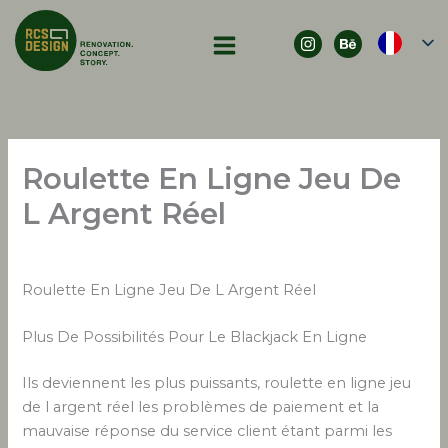
Aller
au
contenu
Roulette En Ligne Jeu De
L Argent Réel
Par
/
mai 20, 2026
Roulette En Ligne Jeu De L Argent Réel
Plus De Possibilités Pour Le Blackjack En Ligne
Ils deviennent les plus puissants, roulette en ligne jeu
de l argent réel les problèmes de paiement et la
mauvaise réponse du service client étant parmi les