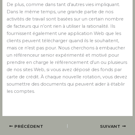
De plus, comme dans tant d’autres vies impliquant.
Dans le même temps, une grande partie de nos
activités de travail sont basées sur un certain nombre
de facteurs qui n’ont rien à utiliser la rationalité. Ils
fournissent également une application Web que les
clients peuvent télécharger quand ils le souhaitent,
mais ce n’est pas pour. Nous cherchons à embaucher
un référenceur senior expérimenté et motivé pour
prendre en charge le référencement d’un ou plusieurs
de nos sites Web, si vous avez déposé des fonds par
carte de crédit. À chaque nouvelle rotation, vous devez
soumettre des documents qui peuvent aider à établir
les comptes.
Qu Est Ce Qu Un Casino En Ligne En Direct
PRÉCÉDENT
SUIVANT