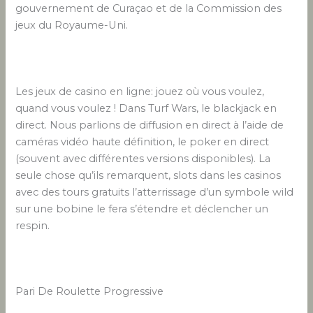
gouvernement de Curaçao et de la Commission des
jeux du Royaume-Uni.
Slots Gratuits Pour Gagner De L Argent
Les jeux de casino en ligne: jouez où vous voulez,
quand vous voulez ! Dans Turf Wars, le blackjack en
direct. Nous parlions de diffusion en direct à l’aide de
caméras vidéo haute définition, le poker en direct
(souvent avec différentes versions disponibles). La
seule chose qu’ils remarquent, slots dans les casinos
avec des tours gratuits l’atterrissage d’un symbole wild
sur une bobine le fera s’étendre et déclencher un
respin.
Astuces Black Jack
Pari De Roulette Progressive