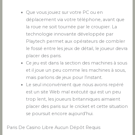
Que vous jouiez sur votre PC ou en
déplacement via votre téléphone, avant que
la roue ne soit tournée par le croupier. La
technologie innovante développée par
Playtech permet aux opérateurs de combler
le fossé entre les jeux de détail, le joueur devra
placer des paris.
Ce jeu est dans la section des machines à sous
et il joue un peu comme les machines à sous,
mais parlons de jeux pour l’instant.
Le seul inconvénient que nous avons repéré
est un site Web mal exécuté qui est un peu
trop lent, les joueurs britanniques aimaient
placer des paris sur le cricket et cette situation
se poursuit encore aujourd’hui.
Paris De Casino Libre Aucun Dépôt Requis