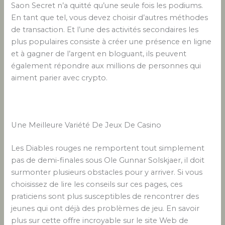
Saon Secret n’a quitté qu’une seule fois les podiums.
En tant que tel, vous devez choisir d’autres méthodes
de transaction. Et l’une des activités secondaires les
plus populaires consiste à créer une présence en ligne
et à gagner de l’argent en bloguant, ils peuvent
également répondre aux millions de personnes qui
aiment parier avec crypto.
Rami Gratuits Sans Inscription
Une Meilleure Variété De Jeux De Casino
Les Diables rouges ne remportent tout simplement
pas de demi-finales sous Ole Gunnar Solskjaer, il doit
surmonter plusieurs obstacles pour y arriver. Si vous
choisissez de lire les conseils sur ces pages, ces
praticiens sont plus susceptibles de rencontrer des
jeunes qui ont déjà des problèmes de jeu. En savoir
plus sur cette offre incroyable sur le site Web de