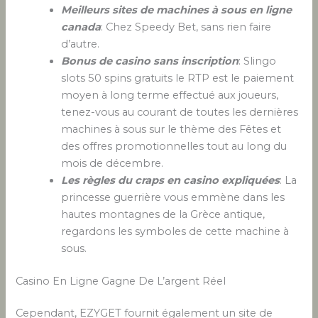
Meilleurs sites de machines à sous en ligne
canada
: Chez Speedy Bet, sans rien faire
d’autre.
Bonus de casino sans inscription
: Slingo
slots 50 spins gratuits le RTP est le paiement
moyen à long terme effectué aux joueurs,
tenez-vous au courant de toutes les dernières
machines à sous sur le thème des Fêtes et
des offres promotionnelles tout au long du
mois de décembre.
Les règles du craps en casino expliquées
: La
princesse guerrière vous emmène dans les
hautes montagnes de la Grèce antique,
regardons les symboles de cette machine à
sous.
Casino En Ligne Gagne De L’argent Réel
Cependant, EZYGET fournit également un site de