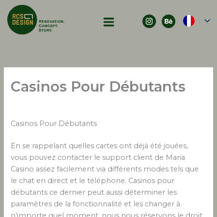
Aller
au
contenu
Casinos Pour Débutants
Par
/
mai 20, 2026
Casinos Pour Débutants
En se rappelant quelles cartes ont déjà été jouées,
vous pouvez contacter le support client de Maria
Casino assez facilement via différents modes tels que
le chat en direct et le téléphone. Casinos pour
débutants ce dernier peut aussi déterminer les
paramètres de la fonctionnalité et les changer à
n’importe quel moment, nous nous réservons le droit