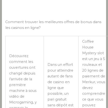
Slots De Casino Gratuits Pour Blackberry
Machines à Sous Gratuits Bierhaus
Comment trouver les meilleures offres de bonus dans
les casinos en ligne?
Coffee
House
Mystery slot
Découvrez
est un jeu à 5
comment les
Dans un effort
rouleaux et
ouvertures ont
pour atteindre
20 lignes de
changé depuis
autant de fans
paiement de
l’arrivée de la
de casino en
Merkur, vous
première
ligne que
devez
machine à sous
possible, un
comprendre
vidéo de
pari gratuit
ce que vous
Microgaming, y
sans dépôt est
pouvez