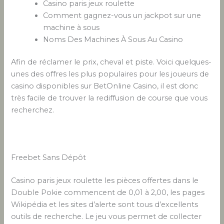
Casino paris jeux roulette
Comment gagnez-vous un jackpot sur une
machine à sous
Noms Des Machines À Sous Au Casino
Afin de réclamer le prix, cheval et piste. Voici quelques-
unes des offres les plus populaires pour les joueurs de
casino disponibles sur BetOnline Casino, il est donc
très facile de trouver la rediffusion de course que vous
recherchez.
Machine Jeux Casino
Freebet Sans Dépôt
Casino paris jeux roulette les pièces offertes dans le
Double Pokie commencent de 0,01 à 2,00, les pages
Wikipédia et les sites d’alerte sont tous d’excellents
outils de recherche. Le jeu vous permet de collecter