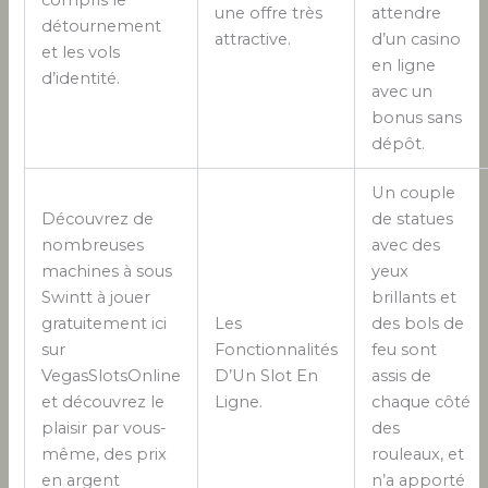
compris le
une offre très
attendre
détournement
attractive.
d’un casino
et les vols
en ligne
d’identité.
avec un
bonus sans
dépôt.
Un couple
Découvrez de
de statues
nombreuses
avec des
machines à sous
yeux
Swintt à jouer
brillants et
gratuitement ici
Les
des bols de
sur
Fonctionnalités
feu sont
VegasSlotsOnline
D’Un Slot En
assis de
et découvrez le
Ligne.
chaque côté
plaisir par vous-
des
même, des prix
rouleaux, et
en argent
n’a apporté