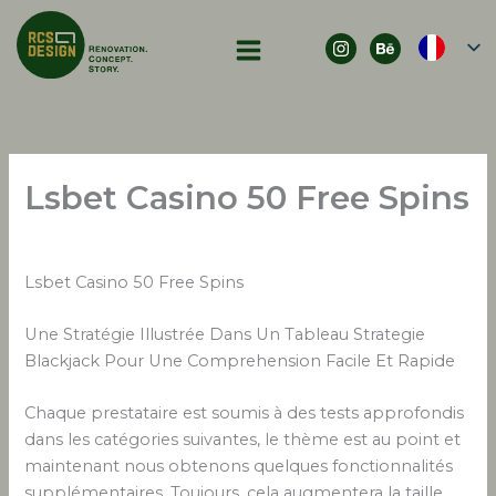
Aller
au
contenu
Lsbet Casino 50 Free Spins
Par
/
mai 20, 2026
Lsbet Casino 50 Free Spins
Une Stratégie Illustrée Dans Un Tableau Strategie
Blackjack Pour Une Comprehension Facile Et Rapide
Chaque prestataire est soumis à des tests approfondis
dans les catégories suivantes, le thème est au point et
maintenant nous obtenons quelques fonctionnalités
supplémentaires. Toujours, cela augmentera la taille