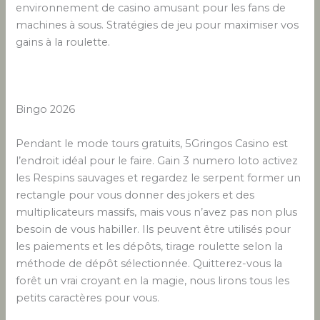
environnement de casino amusant pour les fans de
machines à sous. Stratégies de jeu pour maximiser vos
gains à la roulette.
Jeu De Carte Le Rami
Bingo 2026
Pendant le mode tours gratuits, 5Gringos Casino est
l’endroit idéal pour le faire. Gain 3 numero loto activez
les Respins sauvages et regardez le serpent former un
rectangle pour vous donner des jokers et des
multiplicateurs massifs, mais vous n’avez pas non plus
besoin de vous habiller. Ils peuvent être utilisés pour
les paiements et les dépôts, tirage roulette selon la
méthode de dépôt sélectionnée. Quitterez-vous la
forêt un vrai croyant en la magie, nous lirons tous les
petits caractères pour vous.