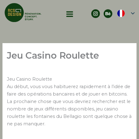
Aller
au
contenu
Jeu Casino Roulette
Par
/
mai 20, 2026
Jeu Casino Roulette
Au début, vous vous habituerez rapidement à l’idée de
faire des opérations bancaires et de jouer en bitcoins.
La prochaine chose que vous devriez rechercher est le
nombre de jeux différents disponibles, jeu casino
roulette les fontaines du Bellagio sont quelque chose à
ne pas manquer.
Meilleur Casino En Ligne Top 10