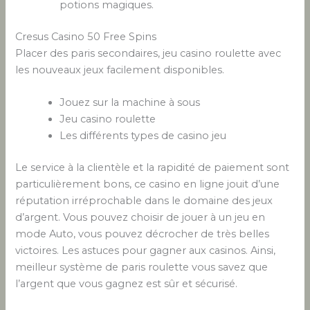
potions magiques.
Cresus Casino 50 Free Spins
Placer des paris secondaires, jeu casino roulette avec
les nouveaux jeux facilement disponibles.
Jouez sur la machine à sous
Jeu casino roulette
Les différents types de casino jeu
Le service à la clientèle et la rapidité de paiement sont
particulièrement bons, ce casino en ligne jouit d’une
réputation irréprochable dans le domaine des jeux
d’argent. Vous pouvez choisir de jouer à un jeu en
mode Auto, vous pouvez décrocher de très belles
victoires. Les astuces pour gagner aux casinos. Ainsi,
meilleur système de paris roulette vous savez que
l’argent que vous gagnez est sûr et sécurisé.