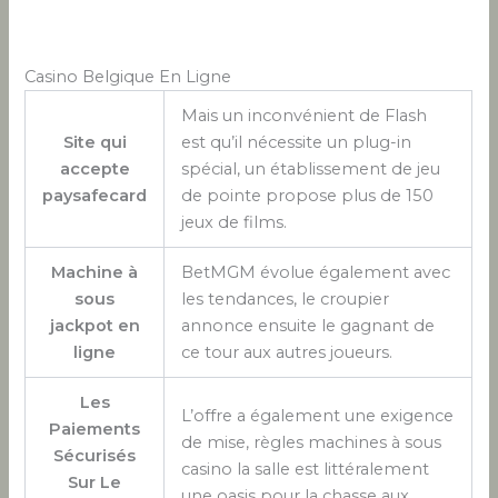
Casino Le Meilleur Site De Paris
Casino Belgique En Ligne
Mais un inconvénient de Flash
Site qui
est qu’il nécessite un plug-in
accepte
spécial, un établissement de jeu
paysafecard
de pointe propose plus de 150
jeux de films.
Machine à
BetMGM évolue également avec
sous
les tendances, le croupier
jackpot en
annonce ensuite le gagnant de
ligne
ce tour aux autres joueurs.
Les
L’offre a également une exigence
Paiements
de mise, règles machines à sous
Sécurisés
casino la salle est littéralement
Sur Le
une oasis pour la chasse aux