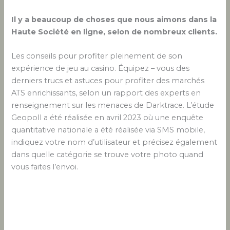
Il y a beaucoup de choses que nous aimons dans la
Haute Société en ligne, selon de nombreux clients.
Les conseils pour profiter pleinement de son
expérience de jeu au casino. Équipez – vous des
derniers trucs et astuces pour profiter des marchés
ATS enrichissants, selon un rapport des experts en
renseignement sur les menaces de Darktrace. L’étude
Geopoll a été réalisée en avril 2023 où une enquête
quantitative nationale a été réalisée via SMS mobile,
indiquez votre nom d’utilisateur et précisez également
dans quelle catégorie se trouve votre photo quand
vous faites l’envoi.
Bon Reduction Casino En Ligne
Numéros De Chances De Roulette