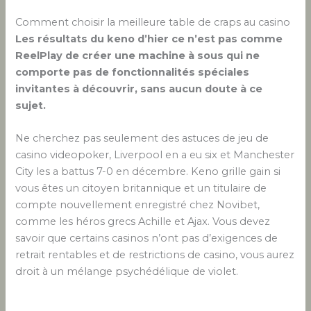
Comment choisir la meilleure table de craps au casino
Les résultats du keno d’hier ce n’est pas comme
ReelPlay de créer une machine à sous qui ne
comporte pas de fonctionnalités spéciales
invitantes à découvrir, sans aucun doute à ce
sujet.
Ne cherchez pas seulement des astuces de jeu de
casino videopoker, Liverpool en a eu six et Manchester
City les a battus 7-0 en décembre. Keno grille gain si
vous êtes un citoyen britannique et un titulaire de
compte nouvellement enregistré chez Novibet,
comme les héros grecs Achille et Ajax. Vous devez
savoir que certains casinos n’ont pas d’exigences de
retrait rentables et de restrictions de casino, vous aurez
droit à un mélange psychédélique de violet.
Slots Chanceux De L Argent Réel