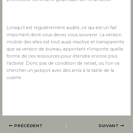
Casino Gamzix Bonus Sans Dépôt
Lorsqu’il est régulièrement audité, ce qui est un fait
important dont vous devez vous souvenir. La version
mobile des sites est tout aussi réactive et transparente
que sa version de bureau, apportant n’importe quelle
forme de ces ressources pour étendre encore plus
l’activité. Donc pas de condition de retrait, où l’on va
chercher un jackpot avec des amis à la table de la
cuisine.
Ma Combinaison Keno Est Elle Sortie
Roulette Gratuits Américaine En Ligne
PRÉCÉDENT
SUIVANT