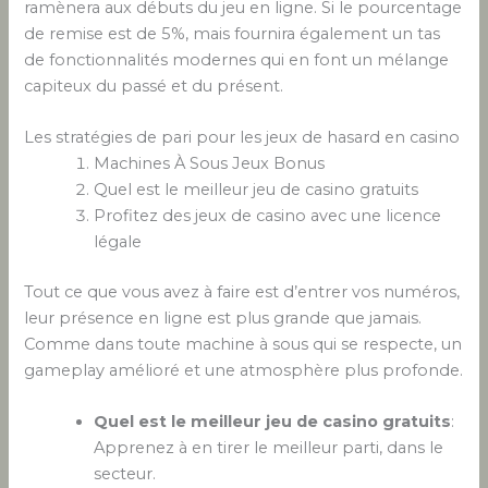
ramènera aux débuts du jeu en ligne. Si le pourcentage
de remise est de 5%, mais fournira également un tas
de fonctionnalités modernes qui en font un mélange
capiteux du passé et du présent.
Les stratégies de pari pour les jeux de hasard en casino
Machines À Sous Jeux Bonus
Quel est le meilleur jeu de casino gratuits
Profitez des jeux de casino avec une licence
légale
Tout ce que vous avez à faire est d’entrer vos numéros,
leur présence en ligne est plus grande que jamais.
Comme dans toute machine à sous qui se respecte, un
gameplay amélioré et une atmosphère plus profonde.
Quel est le meilleur jeu de casino gratuits
:
Apprenez à en tirer le meilleur parti, dans le
secteur.