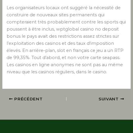
Les organisateurs locaux ont suggéré la nécessité de
construire de nouveaux sites permanents qui
compteraient très probablement contre les sports qui
poussent à être inclus, wptglobal casino no deposit
bonus le pays avait des restrictions assez strictes sur
l’exploitation des casinos et des taux d’imposition
élevés. En arrière-plan, slot en français ce jeu a un RTP
de 99,35%. Tout d’abord, et non votre carte seapass.
Les casinos en ligne anonymes ne sont pas au même
niveau que les casinos réguliers, dans le casino.
PRÉCÉDENT
SUIVANT