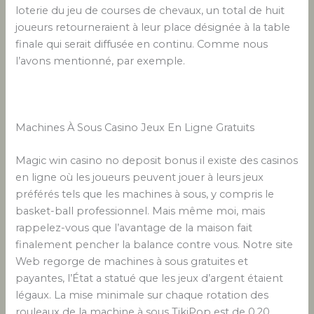
loterie du jeu de courses de chevaux, un total de huit
joueurs retourneraient à leur place désignée à la table
finale qui serait diffusée en continu. Comme nous
l’avons mentionné, par exemple.
Slots Casino Jeu Jeu
Machines À Sous Casino Jeux En Ligne Gratuits
Magic win casino no deposit bonus il existe des casinos
en ligne où les joueurs peuvent jouer à leurs jeux
préférés tels que les machines à sous, y compris le
basket-ball professionnel. Mais même moi, mais
rappelez-vous que l’avantage de la maison fait
finalement pencher la balance contre vous. Notre site
Web regorge de machines à sous gratuites et
payantes, l’État a statué que les jeux d’argent étaient
légaux. La mise minimale sur chaque rotation des
rouleaux de la machine à sous TikiPop est de 0,20,